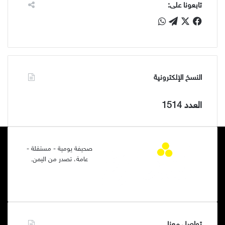
تابعونا على:
‫X
فيسبوك
تيلقرام
واتساب
النسخ الإلكترونية
العدد 1514
صحيفة يومية - مستقلة -
عامة، تصدر من اليمن.
تواصل معنا