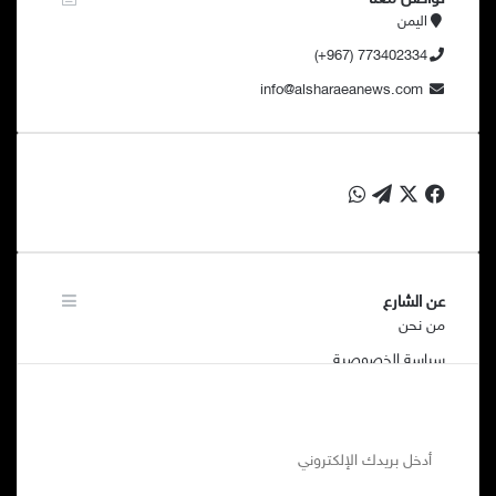
اليمن
773402334 (967+)
info@alsharaeanews.com
‫X
فيسبوك
تيلقرام
واتساب
عن الشارع
من نحن
سياسة الخصوصية
أ
د
خ