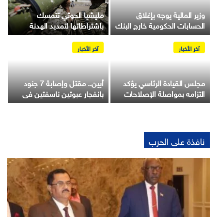
وزير المالية يوجه بإغلاق
مليشيا الحوثي تتمسك
الحسابات الحكومية خارج البنك
باشتراطاتها لتمديد الهدنة
ب
المركزي وإيقاف الصرف
المنتهية وتتوعد بالتصعيد
ر
المباشر من الإيرادات
العسكري
آخر الأخبار
آخر الأخبار
مجلس القيادة الرئاسي يؤكد
أبين.. مقتل وإصابة 7 جنود
التزامه بمواصلة الإصلاحات
بانفجار عبوتين ناسفتين في
و
الاقتصادية ودفع رواتب
مديرية المحفد
ج
الموظفين
نافذة على الحرب