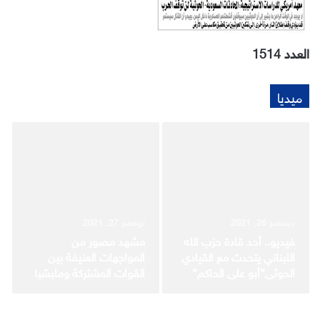
العدد 1514
ميديا
ديسمبر 26, 2021
نوفمبر 27, 2021
فيديو.. أحد قادة حزب الله
مشهد مصور من
اللبناني يتحدث مع القيادي
المواجهات العنيفة بين
الحوثي”أبو علي الحاكم”
القوات المشتركة ومليشيا
عن وصول مقاتلين من
الحوثي في وادي”سقم”
سوريا إلى اليمن عبر
غرب محافظة تعز
الحديدة