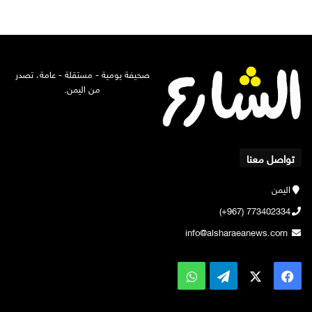
صحيفة يومية - مستقلة - عامة، تصدر
من اليمن.
تواصل معنا
اليمن
773402334 (967+)
info@alsharaeanews.com
‫X
فيسبوك
تيلقرام
واتساب