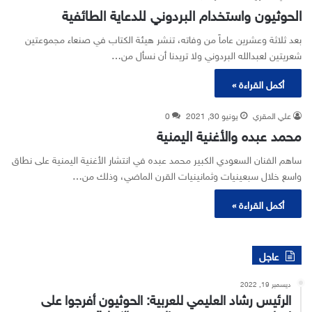
الحوثيون واستخدام البردوني للدعاية الطائفية
بعد ثلاثة وعشرين عاماً من وفاته، تنشر هيئة الكتاب في صنعاء مجموعتين
شعريتين لعبدالله البردوني ولا تريدنا أن نسأل من…
أكمل القراءة »
علي المقري
يونيو 30, 2021
0
محمد عبده والأغنية اليمنية
ساهم الفنان السعودي الكبير محمد عبده في انتشار الأغنية اليمنية على نطاق
واسع خلال سبعينيات وثمانينيات القرن الماضي، وذلك من…
أكمل القراءة »
عاجل
ديسمبر 19, 2022
الرئيس رشاد العليمي للعربية: الحوثيون أفرجوا على