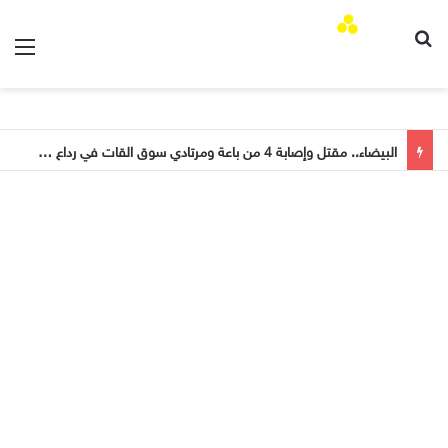
الق
بحث عن
البيضاء.. مقتل وإصابة 4 من باعة ومرتادي سوق القات في رداع برصاص مسلحين حوثيين