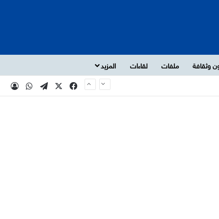
ن وثقافة
ملفات
لقاءات
المزيد
‫X
فيسبوك
تيلقرام
واتساب
تسجي