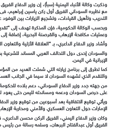
وذكرت وكالة الأنباء اليمنية (سبأ)، إن وزير الدفاع الف
مع نظيره السوداني الفريق أول ركن ياسين إبراهيم، فى 
التدريب وتأهيل القيادات، وتشجيع الزيارات بين الوفود 
وبحسب الوكالة الحكومية، فإن المذكرة تهدف إلى “تقديم 
وعمليات مكافحة الإرهاب والقرصنة البحرية، إضافة إلى ت
وأشاد وزير الدفاع الداعري، بـ “العلاقة الأزلية والتعاون
والسودان إحدى دول التحالف العربي المساند للشرعية بقي
الإيرانية في اليمن.
كما تطرق إلى برنامج زيارته التي شملت العديد من المؤس
والتقدم الذي تشهده السودان لا سيما في الجانب العس
من جهته جدد وزير الدفاع السوداني، دعم بلاده للحكومة 
على حرص السودان ودعمه ومساندته لليمن حتى يعود لسا
ويأتي توقيع الاتفاقية بعد أسبوعين من توقيع وزير الدف
الإمارات حول التعاون العسكري والأمني ومحاربة الإرهاب
وكان وزير الدفاع اليمني، الفريق الركن محسن الداعري، ق
الفريق أول عبدالفتاح البرهان، وسلمه رسالة من رئيس م