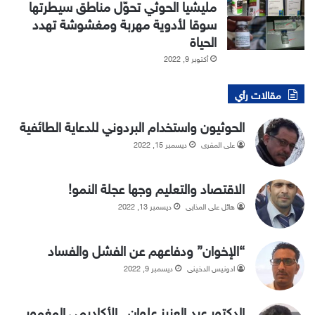
مليشيا الحوثي تحوّل مناطق سيطرتها
سوقا لأدوية مهربة ومغشوشة تهدد
الحياة
أكتوبر 9, 2022
مقالات رأي
الحوثيون واستخدام البردوني للدعاية الطائفية
علي المقري
ديسمبر 15, 2022
الاقتصاد والتعليم وجها عجلة النمو!
هائل علي المذابي
ديسمبر 13, 2022
“الإخوان” ودفاعهم عن الفشل والفساد
ادونيس الدخيني
ديسمبر 9, 2022
الدكتور عبد العزيز علوان.. الأكاديمي المغمور