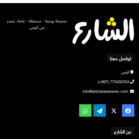
صحيفة يومية - مستقلة - عامة، تصدر
من اليمن.
تواصل معنا
اليمن
773402334 (967+)
info@alsharaeanews.com
‫X
فيسبوك
تيلقرام
واتساب
عن الشارع