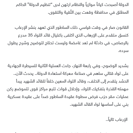
الدولة أصبحت كياناً موازياً والنظام ارتهن لدى “تنظيم الدولة” الحاكم
المطلق في محافظة وقعت بين التُقية والتقوى.
القانون صار في وقت قياسي ذلك الساطور الذي تعهد بنشر الإرعاب
كنسق متقدم على الإرهاب الذي اكتفى باغتيال قائد اللواء 35 مدرع
بالرصاص، في حادثة لم تعد غامضة وليست تحتاج لتوضيح وشرح يطول
سرده.
بشديد الوضوح، وفي رابعة النهار، جاءت العملية الثانية للسيطرة الجهادية
على لواء قتالي ساهم في صناعة معركة استعادة الدولة.. يحدث الآن..
الحشد يتقدم إلى الخلف، وقائد اللواء المعين خلفاً للقائد الشهيد يبدأ
مهمته القذرة بتفكيك اللواء، وإحلال قوات تتبع مراكز قوى تتموضع ركن
عمليات مقر حزب فرض سطوة عقيدة الساطور ضداً على عقيدة عسكرية
بني على أساسها لواء القائد الشهيد.
الإرعاب تالياً..