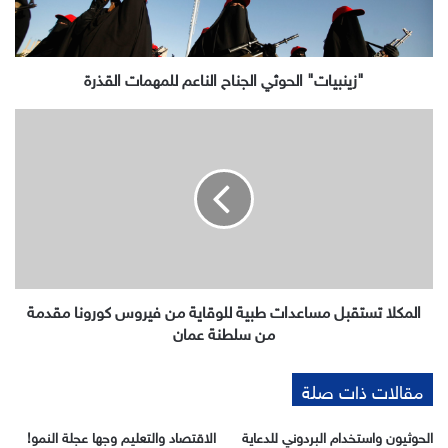
"زينبيات" الحوثي الجناح الناعم للمهمات القذرة
المكلا
تستقبل
مساعدات
طبية
للوقاية
من
فيروس
كورونا
مقدمة
من
المكلا تستقبل مساعدات طبية للوقاية من فيروس كورونا مقدمة
سلطنة
من سلطنة عمان
عمان
مقالات ذات صلة
الحوثيون واستخدام البردوني للدعاية
الاقتصاد والتعليم وجها عجلة النمو!