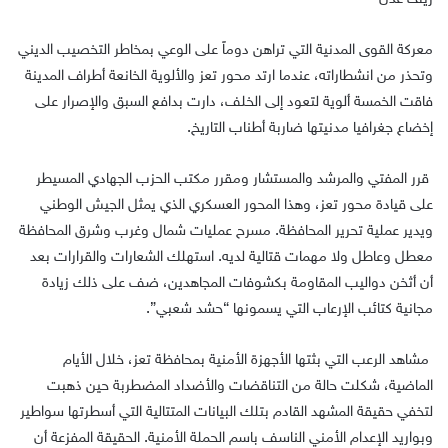
معركة القوى المدنية التي تراهن دوماً على الوعي بمخاطر التخصيب الديني
وتحذر من انشطاراته، عندما ارتد محور تعز والألوية الخانعة أطراف المدينة
فاقت الخمسة ألوية لتعود إلى الخلف، دارت بدافع السبق والإصرار على
إخضاع جغرافيا مدنيتها ضاربة أطناب التاريخ.
قرر المفتي والمرشد والمستشار ومقرر مكتب الحزب الجهادي المسيطر
على قيادة محور تعز، وهذا المحور العسكري الذي يمثل الجيش الوطني
ويدير عملية تحرير المحافظة. مسرح عمليات شمال وغرب وشرق المحافظة
معطل وعاطل ولا مهمات قتالية لديه. استهلك الشعارات والقرارات بعد
أن أثخن دواليب المقاومة بكشوفات المجاهدين، ضف على ذلك زيادة
مجانية كتائب الإرعاب التي يسمونها “حشد شعبي”.
مشاهد الرعب التي بثتها الأجهزة الأمنية بمحافظة تعز، خلال الأيام
الماضية، شكلت حالة من التناقضات والأضداد المضطربة حين ذهبت
لتخفي حقيقة المشهد القادم بتلك البيانات المتتالية التي أسطرتها سواطير
وبواريد الإعدام الأمني الناسف باسم الحملة الأمنية. الحقيقة المفزعة أن