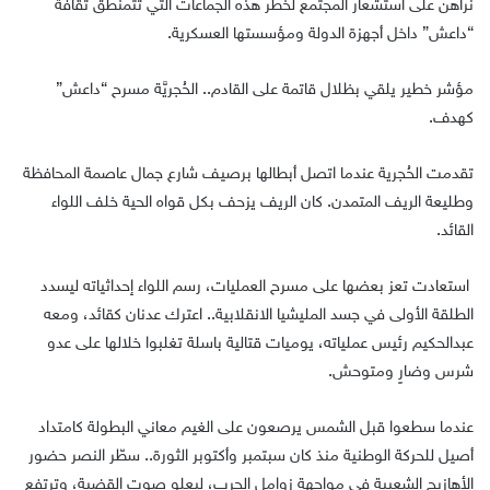
نراهن على استشعار المجتمع لخطر هذه الجماعات التي تتمنطق ثقافة
“داعش” داخل أجهزة الدولة ومؤسستها العسكرية.
مؤشر خطير يلقي بظلال قاتمة على القادم.. الحُجريَّة مسرح “داعش”
كهدف.
تقدمت الحُجرية عندما اتصل أبطالها برصيف شارع جمال عاصمة المحافظة
وطليعة الريف المتمدن. كان الريف يزحف بكل قواه الحية خلف اللواء
القائد.
استعادت تعز بعضها على مسرح العمليات، رسم اللواء إحداثياته ليسدد
الطلقة الأولى في جسد المليشيا الانقلابية.. اعترك عدنان كقائد، ومعه
عبدالحكيم رئيس عملياته، يوميات قتالية باسلة تغلبوا خلالها على عدو
شرس وضارٍ ومتوحش.
عندما سطعوا قبل الشمس يرصعون على الغيم معاني البطولة كامتداد
أصيل للحركة الوطنية منذ كان سبتمبر وأكتوبر الثورة.. سطّر النصر حضور
الأهازيج الشعبية في مواجهة زوامل الحرب، ليعلو صوت القضية، وترتفع