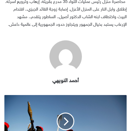
محاصرة منزل رئيس عمليات اللواء 35 مدرع بقريته. إرهاب وترويع أسرته.
إطلاق وابل النار على المنزل الأعزل. إصابة زوجة القائد الجبزي.. اقتحام
البيت واختطاف ابنه الشاب الدكتور أصيل.. الساطور يتقدم.. مشهد
الإرعاب يستبد بخيال الجمهور ويتجاوز حدود الجمهورية إلى عالمية داعش.
أحمد النويهي
"زينبيات"
الحوثي
الجناح
الناعم
للمهمات
القذرة