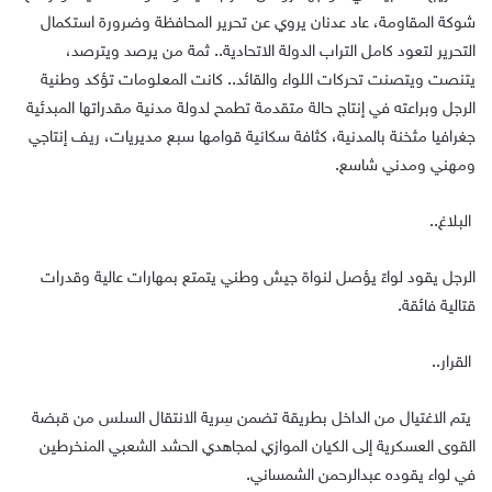
شوكة المقاومة، عاد عدنان يروي عن تحرير المحافظة وضرورة استكمال
التحرير لتعود كامل التراب الدولة الاتحادية.. ثمة من يرصد ويترصد،
يتنصت ويتصنت تحركات اللواء والقائد.. كانت المعلومات تؤكد وطنية
الرجل وبراعته في إنتاج حالة متقدمة تطمح لدولة مدنية مقدراتها المبدئية
جغرافيا مثخنة بالمدنية، كثافة سكانية قوامها سبع مديريات، ريف إنتاجي
ومهني ومدني شاسع.
البلاغ..
الرجل يقود لواءً يؤصل لنواة جيش وطني يتمتع بمهارات عالية وقدرات
قتالية فائقة.
القرار..
يتم الاغتيال من الداخل بطريقة تضمن سِرية الانتقال السلس من قبضة
القوى العسكرية إلى الكيان الموازي لمجاهدي الحشد الشعبي المنخرطين
في لواء يقوده عبدالرحمن الشمساني.