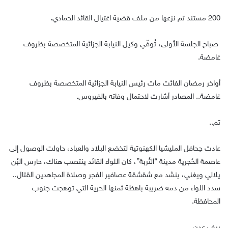
200 مستند تم نزعها من ملف قضية اغتيال القائد الحمادي.
صباح الجلسة الأولى، تُوفّي وكيل النيابة الجزائية المتخصصة بظروف
غامضة.
أواخر رمضان الفائت مات رئيس النيابة الجزائية المتخصصة بظروف
غامضة.. المصادر أشارت لاحتمال وفاته بالفيروس.
تم..
عادت جحافل المليشيا الكهنوتية لتخضع البلاد والعباد، حاولت الوصول إلى
عاصمة الحُجرية مدينة “التُربة”، كان اللواء القائد ينتصب هناك، حارس البُن
يلالي ويغني، ينشد مع شقشقة عصافير الفجر وصلاة المجاهدين القتال..
سدد اللواء من دمه ضريبة باهظة ثمنها الحرية التي توهجت جنوب
المحافظة.
ريف عدن