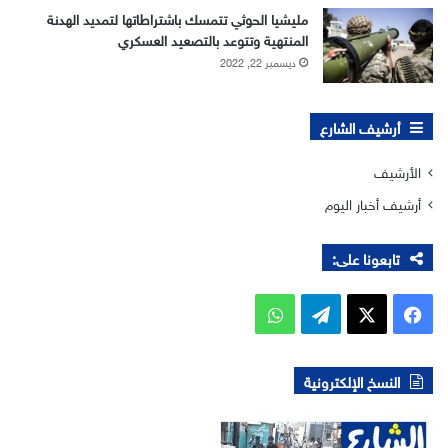
مليشيا الحوثي تتمسك باشتراطاتها لتمديد الهدنة
المنتهية وتتوعد بالتصعيد العسكري
ديسمبر 22, 2022
أرشيف الشارع
الأرشيف
أرشيف أخبار اليوم
تابعونا على:
‫X
فيسبوك
تيلقرام
واتساب
النسخ الإلكترونية