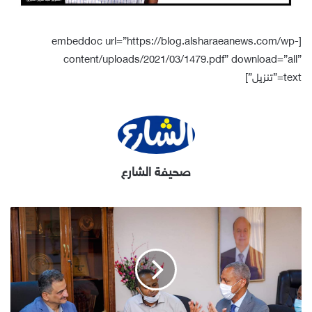
[embeddoc url=”https://blog.alsharaeanews.com/wp-
content/uploads/2021/03/1479.pdf” download=”all”
text=”تنزيل”]
صحيفة الشارع
محافظ
عدن
يبحث
مع
المدير
القطري
لبرنامج