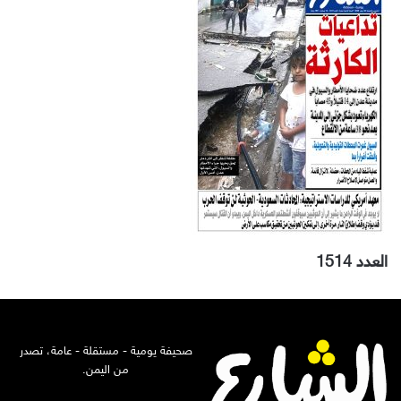
العدد 1514
صحيفة يومية - مستقلة - عامة، تصدر
من اليمن.