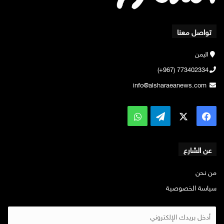
تواصل معنا
اليمن
773402334 (967+)
info@alsharaeanews.com
‫X
فيسبوك
تيلقرام
واتساب
عن الشارع
من نحن
سياسة الخصوصية
أ
د