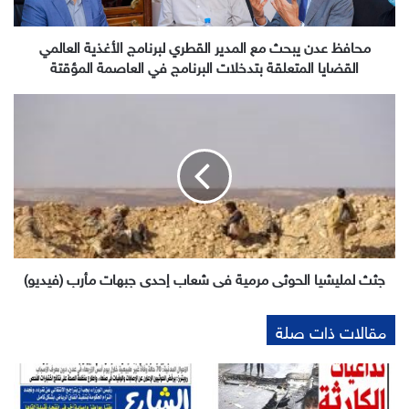
الأغذية
العالمي
القضايا
محافظ عدن يبحث مع المدير القطري لبرنامج الأغذية العالمي
المتعلقة
القضايا المتعلقة بتدخلات البرنامج في العاصمة المؤقتة
بتدخلات
البرنامج
جثث
في
لمليشيا
العاصمة
الحوثي
المؤقتة
مرمية
في
شعاب
إحدى
جبهات
مأرب
(فيديو)
جثث لمليشيا الحوثي مرمية في شعاب إحدى جبهات مأرب (فيديو)
مقالات ذات صلة