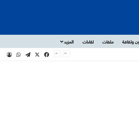
ن وثقافة
ملفات
لقاءات
المزيد
‫X
فيسبوك
تيلقرام
واتساب
تسجي