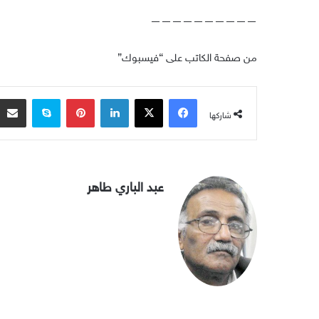
——————————
من صفحة الكاتب على “فيسبوك”
فيسبوك
‫X
لينكدإن
بينتيريست
سكايب
شاركها
عبد الباري طاهر