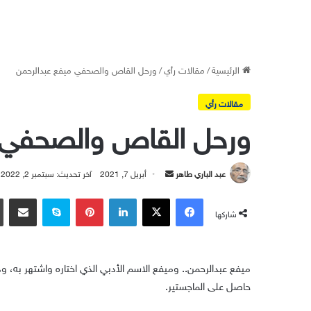
الرئيسية
/
مقالات رأي
/
ورحل القاص والصحفي ميفع عبدالرحمن
مقالات رأي
ورحل القاص والصحفي 
أرسل
عبد الباري طاهر
أبريل 7, 2021
آخر تحديث: سبتمبر 2, 2022
بريدا
فيسبوك
‫X
لينكدإن
بينتيريست
سكايب
مشاركة عبر
إلكترونيا
شاركها
ميفع عبدالرحمن.. وميفع الاسم الأدبي الذي اختاره واشتهر به
حاصل على الماجستير.