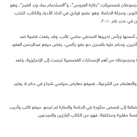
مجموعتان قصصيتان؛ “بكارة العروس”، و”الاستحمام بماء ورد الفرح”، وهو
أكتوبر، ومجلة الحكمة. وهو عضو قيادي في اتحاد الأدباء والكتاب. انتخب
في عدن عام ٢٠١٠.
 التي أسسها ورأس تحريرها الصحفي سامي غالب. وقد رفعت قضية ضد
خرين. وحكم عليه بالسجن مع عفو رئاسي، رفض ميفع عبدالرحمن العفو.
مجموعتاه من أهم الإصدارات القصصية ترجمت إلى الإنجليزية، وتعد
 والاهتمام من الشرعية.. فميفع معارض سياسي شجاع في حكم لا يعتبر
، إضافة إلى قصص منثورة في الحكمة والمنارة لم تجمع. ميفع كاتب وأديب
 قصة مغايرة ومختلفة، فهو من الكتاب البارزين والمبدعين.