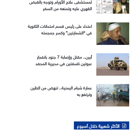
لمستشفى علاج الأورام وتوجه بالقبض
القهري عليه وتمنعه من السفر
اعتداء على رئيس قسم امتحانات الثانوية
في “الشمايتين” وكسر جمجمته
أبين.. مقتل وإصابة 7 جنود بانفجار
عبوتين ناسفتين في مديرية المحفد
عمارة شبام اليمنية.. تنهض من الطين
وترتفع به
الأكثر شعبية خلال أسبوع