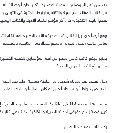
يعد من أهم المؤصلين للقصة القصيرة الأكثر تطوراً وحداثة. له 
من كتاب المقالة السياسية والثقافية ارتبط بالكتابة في الثوري و
عضواً للجنة التنفيذية في آخر مؤتمر لاتحاد الأدباء والكتاب اليمنيين 
وهو أيضاً من أبرز الكتاب في صحيفة النداء الأهلية المستقلة
سامي غالب رئيس التحرير، وميفع عبدالرحمن الكاتب، وشخصين آ
يعتبر ميفع كاتب قاص مبدع من أهم المؤصلين للقصة القصيرة و
من روائع الأدب العربي الحديث.
رحل الفقيد بعد معاناة شديدة من جلطة دماغية، ولم يجد العون
المعارض مواطناً وربما خائباً حتى لو كان مسالماً وسلاحه القلم.
مجموعته القصصية الأولى والثانية “الاستحمام بماء ورد الفرح”
كبير قصة إبداع حقيقي أدواته الأدبية والثقافية مكنته في كتابه
رحم الله ميفع عبد الرحمن