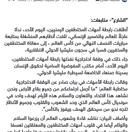
بريدا
إلكترونيا
“الشارع”- متابعات:
أطلقت رابطة أمهات المختطفين اليمنيين، اليوم الأحد، نداءً
عاجلاً للعالم وللضمير الإنساني، للفت أنظارهم المنشغلة بمتابعة
مباريات النصف النهائي من كأس العالم ، إلى معاناة المختطفين
والمخفيين قسرا في سجون مليشيا الحوثي الانقلابية،
جاء ذلك في وقفة احتجاجية نفذتها رابطة أمهات المختطفين،
اليوم الأحد، أمام مكتب المفوضية السامية لحقوق الإنسان
بمدينة صنعاء الخاضعة لسيطرة مليشيا الحوثي.
وقالت رابطة الأمهات في بيان صادر عن الوقفة الاحتجاجية
مخاطبة العالم: “ما أجمل اجتماعكم من جميع بقاع الأرض ونحن
نشاهد هذا الاتحاد والتعاون والسلام هذه الأيام لهدف واحد في
مونديال كأس العالم الذي وحد الشعوب والقلوب وجميع الأنظار
تتجه نحو من سيحقق الهدف ويفوز بالكأس”.
وأضاف البيان: نناشد قادة وشعوب العالم أن يزرعوا السلام
والوئام أيضا في قلوب أمهات المختطفين والمعتقلين تعسفا
والمخفيين قسرا في اليمن وأن يقفوا معهن صفا واحدا كما هم