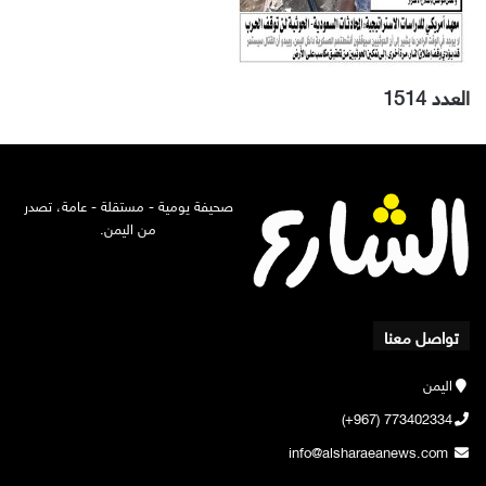
العدد 1514
صحيفة يومية - مستقلة - عامة، تصدر
من اليمن.
تواصل معنا
اليمن
773402334 (967+)
info@alsharaeanews.com