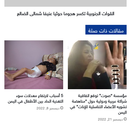
القوات الجنوبية تكسر هجوما حوثيا عنيفا شمالي الضالع
مقالات ذات صلة
مؤسسة “صوت” توقع اتفاقية
5 أسباب لارتفاع معدلات سوء
شراكة عربية ودولية حول “مناهضة
التغذية الحاد بين الأطفال في اليمن
تشويه الأعضاء التناسلية للإناث” في
ديسمبر 8, 2022
اليمن
ديسمبر 21, 2022