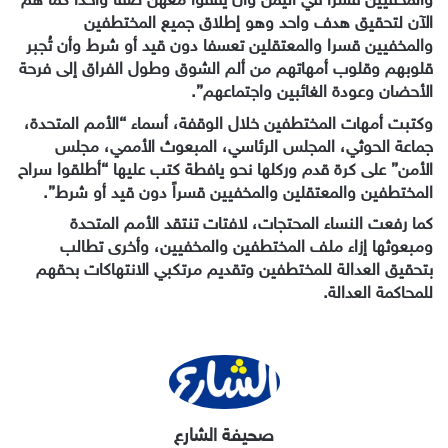
الآن لتحقيق هدف واحد وهو إطلاق جميع المختطفين
والمخفيين قسرا والمعتقلين تعسفا دون قيد أو شرط وأن تُجبر
قلوبهم وقلوب أمهاتهم من ألم الشوق وطول الفراق إلى فرحة
الأحضان وعودة الغائبين واجتماعهم”.
وكتبت أمهات المختطفين خلال الوقفة، أسماء “الأمم المتحدة،
جماعة الحوثي، المجلس الرئاسي، المبعوث الأممي، مجلس
الأمن” على كرة قدم وركلها نحو يافطة كتب عليها “أطلقوا سراح
المختطفين والمعتقلين والمخفيين قسراً دون قيد أو شرط”.
كما رفعت النساء المحتجات، لافتات تنتقد الأمم المتحدة
ومبعوثها إزاء ملف المختطفين والمخفيين، وأخرى تطالب
بتحقيق العدالة للمختطفين وتقديم مرتكبي الانتهاكات بحقهم
للمحاكمة العدالة.
صحيفة الشارع