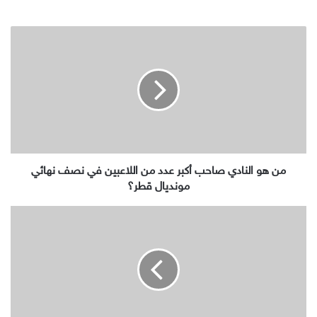
من
هو
النادي
صاحب
أكبر
عدد
من
اللاعبين
في
نصف
من هو النادي صاحب أكبر عدد من اللاعبين في نصف نهائي
نهائي
مونديال قطر؟
مونديال
قطر؟
القوات
الجنوبية
تكسر
هجوما
حوثيا
عنيفا
شمالي
الضالع