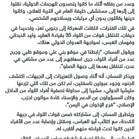
وعدد من رفاقه أثناء ما كانوا يتصدون للهجمات الحوثية، نقلوا
إلى إثرها إلى مستشفى خليفة العام في التربة للعلاج، وكانوا
حينها يقاتلون بدون أي مرتبات وبسلاحهم الشخصي.
في تلك الفترات، انتقلت المعركة إلى جنوبي تعز، وتحديدا في
حيفان، لتنتقل قوات من اللواء 35 بقيادة العقيد وليد الذبحاني
وفهمان الغبس، لمواجهة العدوان الحوثي هناك.
ويقول المساح، “رابطنا في موقع بني علي وموقع ظبي وجرح
عدد من أفراد اللواء، جرى اسعافهم إلى عدد من مشافي في
عدن، لننتقل بعدها إلى جبهة الصلو”.
ويذكر المساح، أنه أثناء وصول التعزيزات إلى الجبهات، اكتشف
الجنود وجود عبوتين ناسفتين، لم تكن من تلك التي تزرعها
مليشيا الحوثي، مشيرا إلى محاولة تصفية أفراد اللواء من الداخل
وكان المسؤولون عن الدعم والإسناد قادة موالون لحزب
الإصلاح، “فرع الإخوان في اليمن”.
ويتطرق المساح، إلى مشاركته ضمن قوات اللواء في جبهة
الكدحة، مع كتائب أبو العباس، ومقتل وإصابة عدد من الأفراد
الذين كانوا تحت قيادته منهم أقارب له.
كما يشير، إلى حادثة تصفية شقيقه صامد المساح، القائد