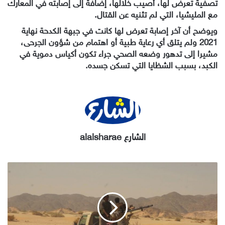
تصفية تعرض لها، أصيب خلالها، إضافة إلى إصابته في المعارك
مع المليشيا، التي لم تثنيه عن القتال.
ويوضح أن آخر إصابة تعرض لها كانت في جبهة الكدحة نهاية
2021 ولم يتلق أي رعاية طبية أو اهتمام من شؤون الجرحى،
مشيرا إلى تدهور وضعه الصحي جراء تكون أكياس دموية في
الكبد، بسبب الشظايا التي تسكن جسده.
الشارع alalsharae
الجوف..
مليشيا
الحوثي
تستخدم
الطيران
المسيّر