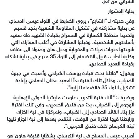
الشرقي من تعز.
بداية المشوار
وفي حديثه لـ “الشارع”، يروي الضابط في اللواء عيسى المساح،
عن بداية مشاركته في تشكيل المقاومة الشعبية بنجد قسيم
وتحديدا منطقة الكسارة في المسراخ بقيادة الشهيد طه سعيد
بأسلحتهم الشخصية، وقبلها المشاركة في أغلب المعارك التي
شهدتها جبهات ميلات والمقهاية وجبل هان وصولا الى عقاقه
وكلية الطب، قبيل الانضمام إلى اللواء 35 مدرع في بداية تشكله
بقيادة العميد الحمادي.
ويقول: “قاتلنا تحت قيادة يوسف الشراجي وأصبت في جبهة
الضباب، وخلال تلك الفترة بدأ العميد عدنان الحمادي بإعادة
تشكيل اللواء 35 فانضمامنا إليه”.
ويضيف: “أثناء فترة التدريب عاودت مليشيا الحوثي الإرهابية
الهجوم إلى الضباب، بدءً من فندق الحرمين، وفي تلك الفترة
عزز بناء القائد الحمادي إلى الضباب، وتمركزنا في تبة الخزان
ورابطنا فيها لفترة من الوقت، لنتقدم بعدها إلى تبة الجزار تليها
تبته الكرساح خلف فندق الحرمين”.
أصيب عيسى المساح في تبة الكرساح، بشظايا قذيفة هاون هو