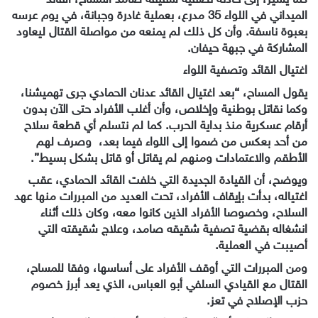
الميداني في اللواء 35 مدرع، بعملية غادرة وجبانة، في يوم عرسه
بعبوة ناسفة. وأن كل ذلك لم يمنعه من مواصلة القتال ليعاود
المشاركة في جبهة حيفان.
اغتيال القائد وتصفية اللواء
يقول المساح، “بعد اغتيال القائد عدنان الحمادي جرى تهميشنا،
وكما نقاتل بوطنية وإخلاص، وأن أغلب الأفراد حتى الآن بدون
أرقام عسكرية منذ بداية الحرب. كما لم نتسلم أي قطعة سلاح
من أحد بعكس من ضموا إلى اللواء فيما بعد، وصرف لهم
الأطقم والاعتمادات ومنهم لم يقاتل أو قاتل بشكل بسيط”.
ويوضح، أن القيادة الجديدة التي خلفت القائد الحمادي، عقب
اغتياله، بدأت بإيقاف الأفراد، تحت العديد من المبررات منها عهد
السلاح، وخصوصا الأفراد الذين كانوا معه، وكان ذلك أثناء
انشغاله بقضية تصفية شقيقه صامد، وعلاج شقيقته التي
أصيبت في العملية.
ومن المبررات التي أوقف الأفراد على أساسها، وفقا للمساح،
القتال مع القيادي السلفي أبو العباس، الذي يعد أبرز خصوم
حزب الإصلاح في تعز.