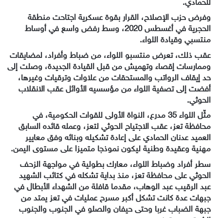
للحمادي.
وفرض حزب الإصلاح، القرار بقوة عسكرية اجتاحت منطقة
الحجرية في أغسطس 2020، وسط رفض واسع في أوساط
منتسبي وقيادة اللواء.
عقب ذلك، تعرض منتسبو اللواء، من ضباط وأفراد، لمضايقات
وممارسات إقصاء وتهميش من قبل القيادة الجديدة، وصلت إلى
حد إيقاف الرواتب والمستحقات من علاوات وترقيات وغيرها،
أفضت إلى تصفية اللواء من مؤسسيه الأوائل عقب الانقلاب
الحوثي.
مثّل اللواء 35 مدرع، النواة الأولى للقوات الحكومية، في
محافظة تعز، عقب الاجتياح الحوثي لتعز، وعمله قائده السابق
العميد عدنان الحمادي على إعادة تشكيله وبنائه وفق معايير
مهنية وعقيدة وطنية ليكون نموذجا متميزا على مستوى اليمن.
سطر أفراد وضباط اللواء، معارك بطولية في مواجهة الزحف
الحوثي على محافظة تعز، منذ بداية تشكله في كتائب الشهيد
عبد الرقيب عبد الوهاب، مقدما قافلة من الشهداء الأبطال في
جبهات عدة كانت تشكل أكبر مسرح عمليات في تعز يمتد من
جبهة الضباب غربا وحتى حيفان والصلو في الجنوب والجنوب