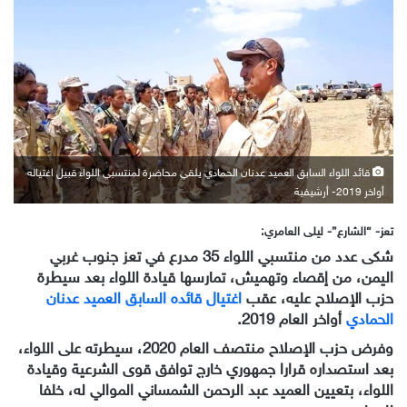
إلكترونيا
قائد اللواء السابق العميد عدنان الحمادي يلقي محاضرة لمنتسبي اللواء قبيل اغتياله
أواخر 2019- أرشيفية
تعز- “الشارع”- ليلى العامري:
شكى عدد من منتسبي اللواء 35 مدرع في تعز جنوب غربي
اليمن، من إقصاء وتهميش، تمارسها قيادة اللواء بعد سيطرة
حزب الإصلاح عليه، عقب
اغتيال قائده السابق العميد عدنان
الحمادي
أواخر العام 2019.
وفرض حزب الإصلاح منتصف العام 2020، سيطرته على اللواء،
بعد استصداره قرارا جمهوري خارج توافق قوى الشرعية وقيادة
اللواء، بتعيين العميد عبد الرحمن الشمساني الموالي له، خلفا