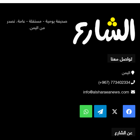
صحيفة يومية - مستقلة - عامة، تصدر
من اليمن.
تواصل معنا
اليمن
773402334 (967+)
info@alsharaeanews.com
‫X
فيسبوك
تيلقرام
واتساب
عن الشارع