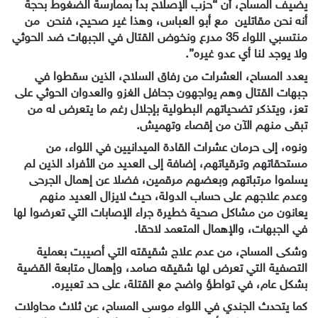
يضيف المساح، أن “حزب الإصلاح بدأ بممارسة الضغوط بحجة
أنه نحن مقاتلين مع أبو العباس، وهذا غير صحيح، فنحن من
منتسبي اللواء 35 مدرع ونخوض القتال في الجبهات ضد الحوثي
ولا يوجد لنا أي عدو غيره”.
يعدد المساح، العشرات من رفاق السلاح، الذين سقطوا في
جبهات القتال وهم يواجهون جحافل الغزو والعدوان الحوثي على
تعز، ويتذكر تضحياتهم البطولية بإجلال رغم ما يتعرض له من
تبقى منهم الآن من إقصاء وتهميش.
ونوه، إلى حرمان عشرات القادة الميدانيين في اللواء، من
مستحقاتهم وترقياتهم، إضافة إلى العديد من الأفراد الذين لم
يسلموا مرتباتهم وبعضهم مرقمين، فضلا عن إهمال الجرحى
وعدم علاجهم على حساب الدولة، حيث لايزال العديد منهم
يعانون من مشاكل صحية خطيرة جراء الإصابات التي تعرضوا لها
في الجبهات، والإهمال المتعمد لاحقا.
وشكى المساح، من عدم علاج شقيقته التي أصيبت بعملية
التصفية التي تعرض لها شقيقه صامد، وإهمال متابعة القضية
بشكل عام، في تواطؤ واضح مع القتلة، على حد تعبيره.
كما يتحدث الجندي في اللواء موسى المساح، عن ثلاث محاولات