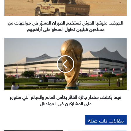
في
مواجهات
مع
مسلحين
الجوف.. مليشيا الحوثي تستخدم الطيران المسيّر في مواجهات مع
قبليين
مسلحين قبليين تحاول السطو على أراضيهم
تحاول
السطو
فيفا
على
يكشف
أراضيهم
مقدار
جائزة
الفائز
بكأس
العالم
والمبالغ
التي
ستوزع
فيفا يكشف مقدار جائزة الفائز بكأس العالم والمبالغ التي ستوزع
على
على المشاركين في المونديال
المشاركين
في
مقالات ذات صلة
المونديال