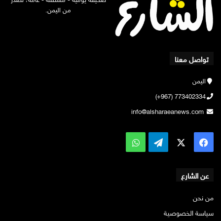
من اليمن.
تواصل معنا
اليمن
773402334 (967+)
info@alsharaeanews.com
‫X
فيسبوك
تيلقرام
واتساب
عن الشارع
من نحن
سياسة الخصوصية