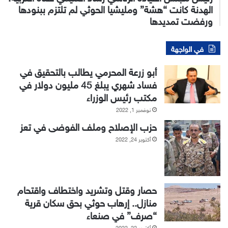
الهدنة كانت “هشة” ومليشيا الحوثي لم تلتزم ببنودها
ورفضت تمديدها
في الواجهة
أبو زرعة المحرمي يطالب بالتحقيق في
فساد شهري يبلغ 45 مليون دولار في
مكتب رئيس الوزراء
نوفمبر 1, 2022
حزب الإصلاح وملف الفوضى في تعز
أكتوبر 24, 2022
حصار وقتل وتشريد واختطاف واقتحام
منازل.. إرهاب حوثي بحق سكان قرية
“صرف” في صنعاء
أكتوبر 22, 2022