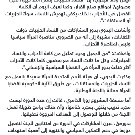
وصولهنّ لمواقع صنع القرار، وكما نعرف اليوم أن الكلمة
الفصل هي للأحزاب؛ لذلك يكفي تهميش للنساء، سواءً الحزبيات
أو المستقلات”.
وأشادت البدوي بدور المشاركات من النساء الحزبيات ذوات
الكفاءات، مشيرة إلى أنه من الضروري مناصرة المرأة سياسيا
وليس لمناصرة الأحزاب.
واضافت: “من الجميل وجود تمثيل من كافة الأحزاب والنساء
المبادرات، وكل ما كانت النساء مع بعضهن كلما كانت الأحزاب
أكثر قناعة بدور المرأة في القضايا السياسية والإنساني”.
وذكرت البدوي، أن هيئة الأمم المتحدة للمرأة سعيدة بالعمل مع
النساء الحزبيات والمستقلات، عن طريق الآلية الحكومية لقضايا
المرأة ممثلة باللجنة الوطنية.
أما منسقة المشروع روزا الخامري، قالت إن هذه الدورة ليست
مجرد تدريب ينتهي بمجرد ختامها، وأن هناك برامج طويلة تعمل
اللجنة من خلالها للوصول إلى لأهداف المرجوة تحقيقها.
بدورهنّ، عبرن المشاركات في الدورة عن امتنانهن للجنة لتفعيل
دورها في دعم التمكين السياسي والتنويه إلى أهمية استهداف