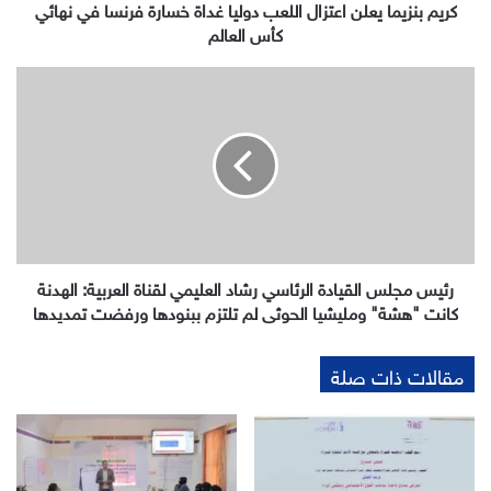
في
كريم بنزيما يعلن اعتزال اللعب دوليا غداة خسارة فرنسا في نهائي
نهائي
كأس العالم
كأس
العالم
رئيس
مجلس
القيادة
الرئاسي
رشاد
العليمي
لقناة
العربية:
الهدنة
كانت
رئيس مجلس القيادة الرئاسي رشاد العليمي لقناة العربية: الهدنة
"هشة"
كانت "هشة" ومليشيا الحوثي لم تلتزم ببنودها ورفضت تمديدها
ومليشيا
الحوثي
مقالات ذات صلة
لم
تلتزم
ببنودها
ورفضت
تمديدها